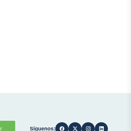
Síguenos:
r