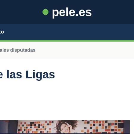
pele.es
to
ales disputadas
 las Ligas